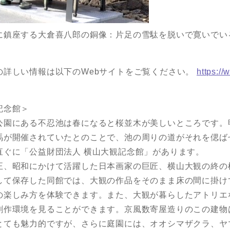
に鎮座する大倉喜八郎の銅像：片足の雪駄を脱いで寛いでい
の詳しい情報は以下のWebサイトをご覧ください。
https:/
記念館＞
園にある不忍池は春になると桜並木が美しいところです。
馬が開催されていたとのことで、池の周りの道がそれを偲ば
直ぐに「公益財団法人 横山大観記念館」があります。
、昭和にかけて活躍した日本画家の巨匠、横山大観の終の
して保存した同館では、大観の作品をそのまま床の間に掛け
の楽しみ方を体験できます。また、大観が暮らしたアトリエ
創作環境を見ることができます。京風数寄屋造りのこの建物
とても魅力的ですが、さらに庭園には、オオシマザクラ、ヤ