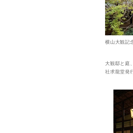
横山大観記
大観邸と庭
社求龍堂発