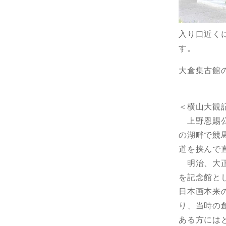
入り口近く
す。
大倉集古館
＜横山大観
上野恩賜公
の湖畔で競
道を挟んで
明治、大正
を記念館と
日本画本来
り、当時の
ある方には