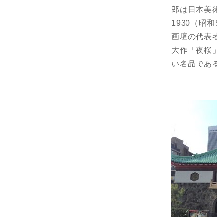
郎は日本美
1930（
画壇の代表
大作「夜桜
い名品であ