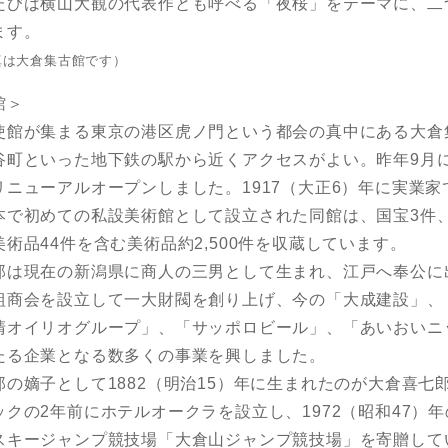
たびは横山大観の代表作とも呼べる「夜桜」をテーマに、二
ます。
真は大倉集古館です）
館＞
館が集まる東京の港区虎ノ門という都会の真中にある大倉
谷町といった地下鉄の駅から近くアクセスがよい。昨年9月
リニューアルオープンしました。1917（大正6）年に実業
本で初めての私設美術館として設立された同館は、国宝3件、
術品44件を含む美術品約2,500件を収蔵しています。
は現在の新潟県に商人の三男として生まれ、江戸へ奉公に
組商会を設立して一大財閥を創り上げ、今の「大成建設」、
清オイリオグループ」、「サッポロビール」、「あいおいニ
たる企業となる数多くの事業を興しました。
の嫡子として1882（明治15）年に生まれたのが大倉喜七
クの2年前にホテルオークラを設立し、1972（昭和47）
スキージャンプ競技場「大倉山ジャンプ競技場」を寄贈して