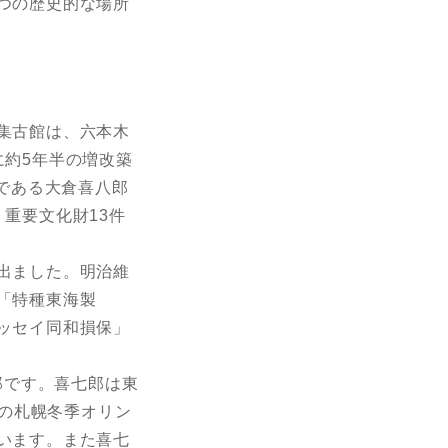
つの歴史的な場所
集古館は、六本木
に約5年半の増改築
家である大倉喜八郎
重要文化財13件
出ました。明治維
「特種東海製
ッセイ同和損保」
郎です。喜七郎は東
年の札幌冬季オリン
います。また喜七