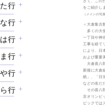
さて、この
た行
をご紹介し
（メインの写
な行
＜大倉集古
多くの大使
は行
一丁目や神
工事を経て
により、日
ま行
および重要美
大倉喜八郎
新後に大倉
や行
紙」、「日
などの名だ
ら行
その喜八郎
京オリンピッ
ピックでは