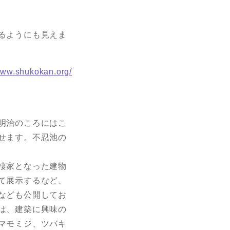
るようにも見えま
/www.shukokan.org/
明治のころにはこ
せます。不忍池の
棲家となった建物
て展示するなど、
なども公開してお
は、建築に興味の
マモミジ、ツバキ