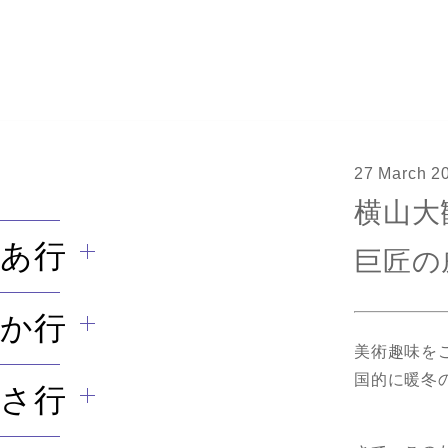
27 March 2
横山大
あ行
巨匠の
か行
美術趣味を
国的に暖冬
さ行