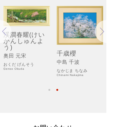
渓澗春耀(けい
かんしゅんよ
う)
行く
千歳櫻
奥田 元宋
後藤 
中島 千波
おくだ げんそう
ごとう 
Genso Okuda
なかじま ちなみ
Sumio Got
Chinami Nakajima