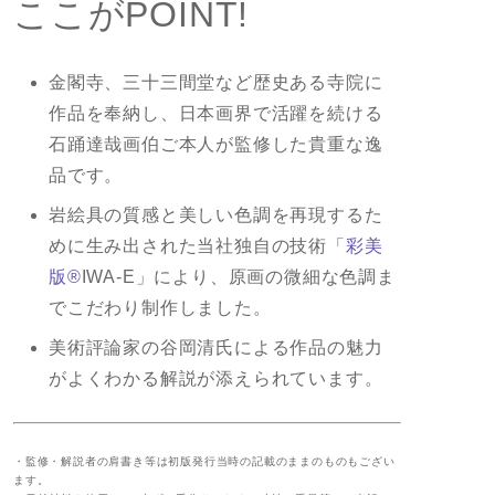
ここがPOINT!
金閣寺、三十三間堂など歴史ある寺院に
作品を奉納し、日本画界で活躍を続ける
石踊達哉画伯ご本人が監修した貴重な逸
品です。
岩絵具の質感と美しい色調を再現するた
めに生み出された当社独自の技術「
彩美
版®
IWA-E」により、原画の微細な色調ま
でこだわり制作しました。
美術評論家の谷岡清氏による作品の魅力
がよくわかる解説が添えられています。
・監修・解説者の肩書き等は初版発行当時の記載のままのものもござい
ます。