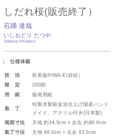
しだれ桜(販売終了）
石踊 達哉
いしおどり たつや
Tatsuya Ishiodori
仕様体裁
技 法
彩美版®IWA-E(岩絵）
限 定
200部
用 紙
版画用紙
特製木製額金泥仕上げ国産ハンド
装 丁
メイド、アクリル付き(日本製)
画面寸法
天地 約34.5cm × 左右 約80.0cm
装丁寸法
天地 48.0cm × 左右 93.5cm