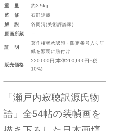
重 量
約3.5kg
監 修
石踊達哉
解 説
谷岡清(美術評論家)
原画所蔵
－
著作権者承認印・限定番号入り証
証 明
紙を額裏に貼付け
220,000円(本体200,000円+税
販売価格
10%)
「瀬戸内寂聴訳源氏物
語」全54帖の装幀画を
描き下ろした日本画壇