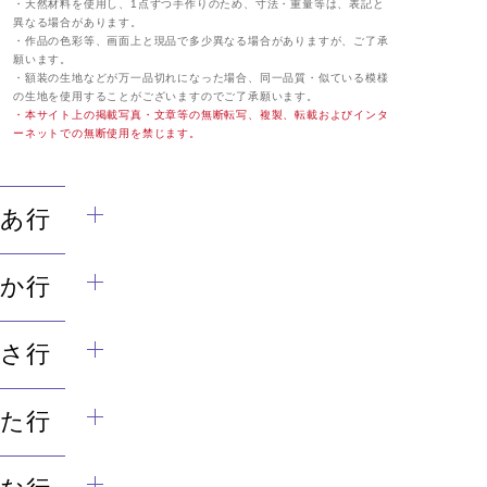
・天然材料を使用し、1点ずつ手作りのため、寸法・重量等は、表記と
異なる場合があります。
・作品の色彩等、画面上と現品で多少異なる場合がありますが、ご了承
願います。
・額装の生地などが万一品切れになった場合、同一品質・似ている模様
の生地を使用することがございますのでご了承願います。
・本サイト上の掲載写真・文章等の無断転写、複製、転載およびインタ
ーネットでの無断使用を禁じます。
あ行
か行
さ行
た行