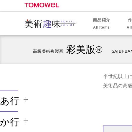
商品紹介
All Items
Al
彩美版®
高級美術複製画
SAIBI-BA
半世紀以上
美術品の高
あ行
か行