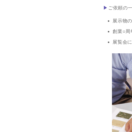
▶
ご依頼の
展示物
創業○
展覧会