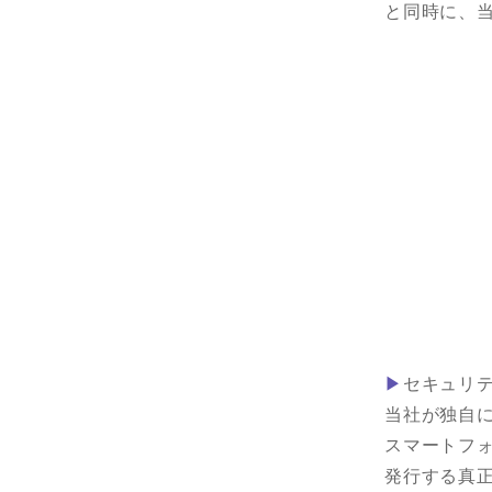
と同時に、
▶
セキュリ
当社が独自
スマートフ
発行する真