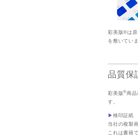
彩美版®は
を敷いてい
品質保
®
彩美版
商品
す。
▶
検印証紙
当社の複製
これは書籍