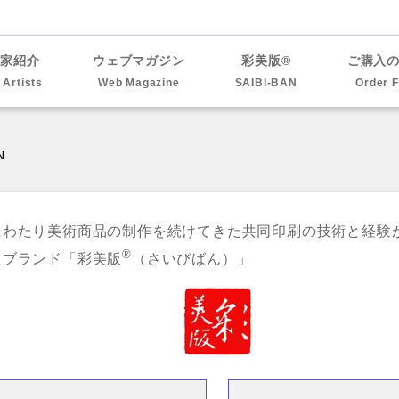
作家紹介
ウェブマガジン
彩美版®
ご購入
l Artists
Web Magazine
SAIBI-BAN
Order 
N
にわたり美術商品の制作を続けてきた共同印刷の技術と経験
®
級ブランド「彩美版
（さいびばん）」