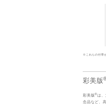
※これらの付帯
彩美版
®
彩美版
は、
念品など、