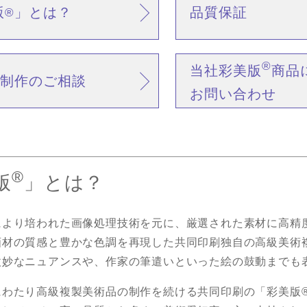
版
」とは？
品質保証
®
®
当社彩美版
商品
制作のご相談
お問い合わせ
®
版
」とは？
により培われた画像処理技術を元に、厳選された素材に高精
画材の質感と豊かな色調を再現した共同印刷独自の高級美術
微妙なニュアンスや、作家の筆遣いといった絵の鼓動までも
にわたり高級複製美術品の制作を続ける共同印刷の「彩美版