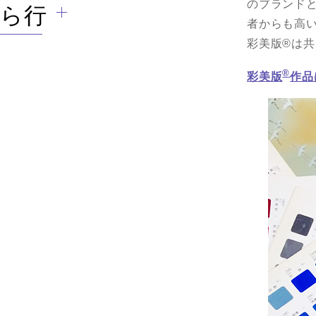
のブランド
ら行
者からも高
彩美版®は
®
彩美版
作品