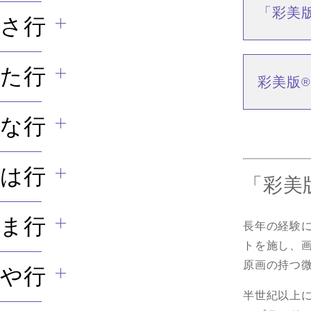
「彩美
さ行
た行
彩美版
®
な行
は行
「彩美
ま行
長年の経験
トを施し、
原画の持つ
や行
半世紀以上