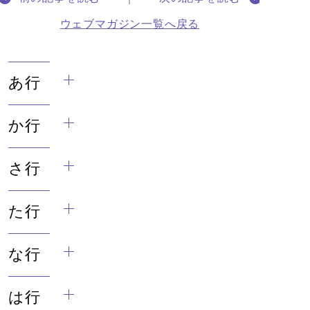
ウェブマガジン一覧へ戻る
あ行
か行
さ行
た行
な行
は行