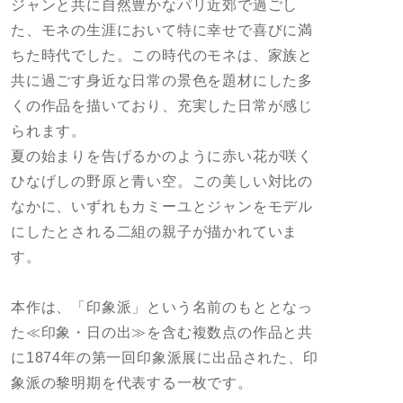
ジャンと共に自然豊かなパリ近郊で過ごし
た、モネの生涯において特に幸せで喜びに満
ちた時代でした。この時代のモネは、家族と
共に過ごす身近な日常の景色を題材にした多
くの作品を描いており、充実した日常が感じ
られます。
夏の始まりを告げるかのように赤い花が咲く
ひなげしの野原と青い空。この美しい対比の
なかに、いずれもカミーユとジャンをモデル
にしたとされる二組の親子が描かれていま
す。
本作は、「印象派」という名前のもととなっ
た≪印象・日の出≫を含む複数点の作品と共
に1874年の第一回印象派展に出品された、印
象派の黎明期を代表する一枚です。