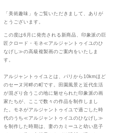
「美術趣味」をご覧いただきまして、ありが
とうございます。
この度は6月に発売される新商品、印象派の巨
匠クロード・モネ≪アルジャントゥイユのひ
なげし≫の高級複製画のご案内をいたしま
す。
アルジャントゥイユとは、パリから10kmほど
のセーヌ河畔の町です。田園風景と近代生活
が混ざり合うこの地に魅せられた印象派の画
家たちが、ここで数々の作品を制作しまし
た。モネがアルジャントゥイユで過ごした時
代のうち≪アルジャントゥイユのひなげし≫
を制作した時期は、妻のカミーユと幼い息子