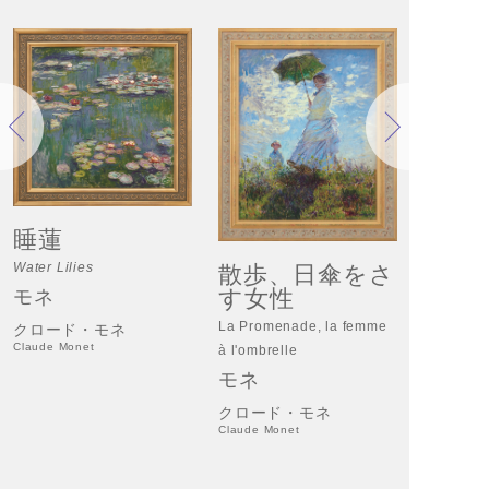
睡蓮
反映
Waterlili
睡蓮
Reflectio
モネ
Water Lilies
散歩、日傘をさ
す女性
モネ
クロード
Claude Mo
La Promenade, la femme
クロード・モネ
Claude Monet
à l'ombrelle
モネ
クロード・モネ
Claude Monet