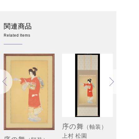
関連商品
Related Items
序の舞
（軸装）
上村 松園