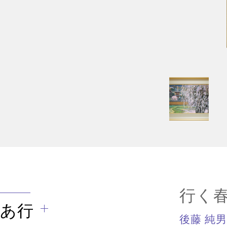
行く
あ行
後藤 純男