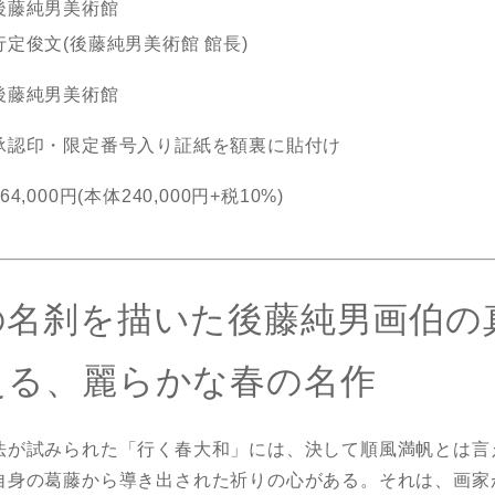
後藤純男美術館
行定俊文(後藤純男美術館 館長)
後藤純男美術館
承認印・限定番号入り証紙を額裏に貼付け
264,000円(本体240,000円+税10%)
の名刹を描いた後藤純男画伯の
える、麗らかな春の名作
法が試みられた「行く春大和」には、決して順風満帆とは言
自身の葛藤から導き出された祈りの心がある。それは、画家