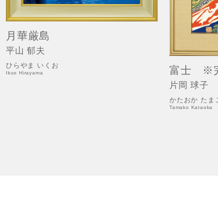
月華厳島
平山 郁夫
ひらやま いくお
富士 ※
Ikuo Hirayama
片岡 球子
かたおか たま
Tamako Kataoka