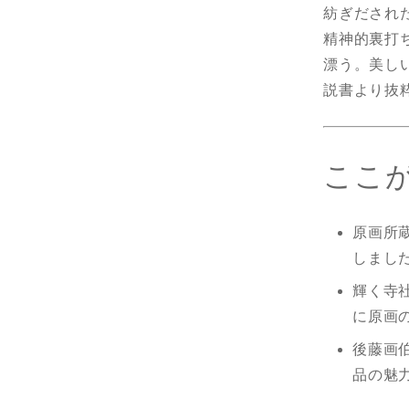
紡ぎだされ
精神的裏打
漂う。美し
説書より抜
ここが
原画所
しまし
輝く寺
に原画
後藤画
品の魅