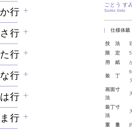
ごとう す
か行
Sumio Goto
さ行
仕様体裁
技 法
た行
限 定
用 紙
な行
装 丁
画面寸
天
は行
法
装丁寸
天
ま行
法
重 量
約