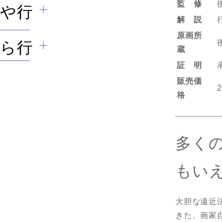
監 修
や行
解 説
原画所
ら行
蔵
証 明
販売価
格
多く
もい
大胆な遠近
きた、画家