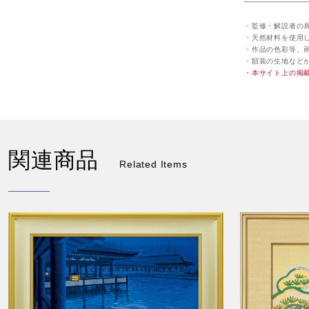
・監修・解説者の
・天然材料を使用
・作品の色彩等、
・額装の生地など
・本サイト上の掲
関連商品
Related Items