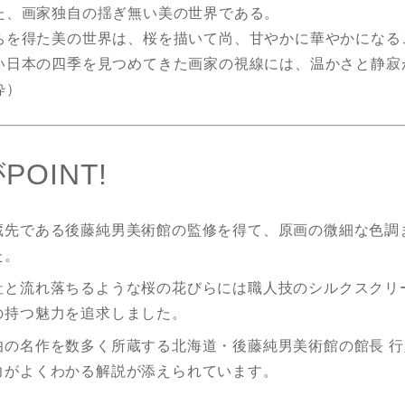
た、画家独自の揺ぎ無い美の世界である。
ちを得た美の世界は、桜を描いて尚、甘やかに華やかになる
い日本の四季を見つめてきた画家の視線には、温かさと静寂
粋）
POINT!
蔵先である後藤純男美術館の監修を得て、原画の微細な色調
た。
社と流れ落ちるような桜の花びらには職人技のシルクスクリ
の持つ魅力を追求しました。
伯の名作を数多く所蔵する北海道・後藤純男美術館の館長 
力がよくわかる解説が添えられています。