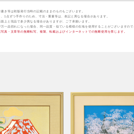
肩書き等は初版発行当時の記載のままのものもございます。
し、1点ずつ手作りのため、寸法・重量等は、表記と異なる場合があります。
画面上と現品で多少異なる場合がありますが、ご了承願います。
が万一品切れになった場合、同一品質・似ている模様の生地を使用することがございますので
載写真・文章等の無断転写、複製、転載およびインターネットでの無断使用を禁じます。