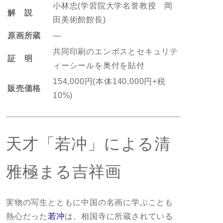
小林忠(学習院大学名誉教授 岡
解 説
田美術館館長)
原画所蔵
―
共同印刷のエンボスとセキュリテ
証 明
ィーシールを奥付を貼付
154,000円(本体140,000円+税
販売価格
10%)
天才「若冲」による清
雅極まる吉祥画
実物の写生とともに中国の名画に学ぶことも
熱心だった
若冲
は、相国寺に所蔵されている