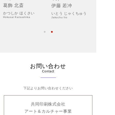
葛飾 北斎
伊藤 若冲
上村 
かつしか ほくさい
いとう じゃくちゅう
うえむら
Hokusai Katsushika
Jakuchu Ito
Shoen Uem
お問い合わせ
Contact
下記よりお問い合わせください
共同印刷株式会社
アート＆カルチャー事業