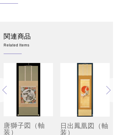
関連商品
Related Items
唐獅子図（軸
日出鳳凰図（軸
装）
装）
序の