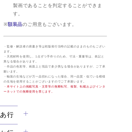
製画であることを判定することができま
す。
※
額装品
のご用意もございます。
・監修・解説者の肩書き等は初版発行当時の記載のままのものもござい
ます。
・天然材料を使用し、1点ずつ手作りのため、寸法・重量等は、表記と
異なる場合があります。
・作品の色彩等、画面上と現品で多少異なる場合がありますが、ご了承
願います。
・軸装の生地などが万一品切れになった場合、同一品質・似ている模様
の生地を使用することがございますのでご了承願います。
・本サイト上の掲載写真・文章等の無断転写、複製、転載およびインタ
ーネットでの無断使用を禁じます。
あ行