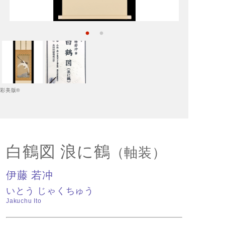
彩美版®
白鶴図 浪に鶴
（軸装）
伊藤 若冲
いとう じゃくちゅう
Jakuchu Ito