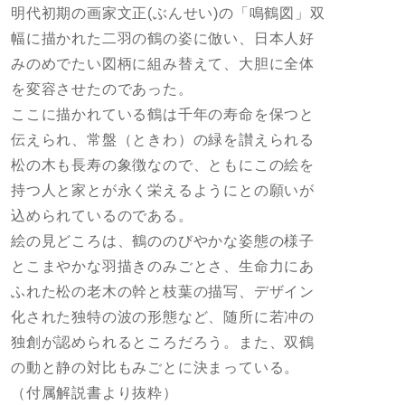
明代初期の画家文正(ぶんせい)の「鳴鶴図」双
幅に描かれた二羽の鶴の姿に倣い、日本人好
みのめでたい図柄に組み替えて、大胆に全体
を変容させたのであった。
ここに描かれている鶴は千年の寿命を保つと
伝えられ、常盤（ときわ）の緑を讃えられる
松の木も長寿の象徴なので、ともにこの絵を
持つ人と家とが永く栄えるようにとの願いが
込められているのである。
絵の見どころは、鶴ののびやかな姿態の様子
とこまやかな羽描きのみごとさ、生命力にあ
ふれた松の老木の幹と枝葉の描写、デザイン
化された独特の波の形態など、随所に若冲の
独創が認められるところだろう。また、双鶴
の動と静の対比もみごとに決まっている。
（付属解説書より抜粋）