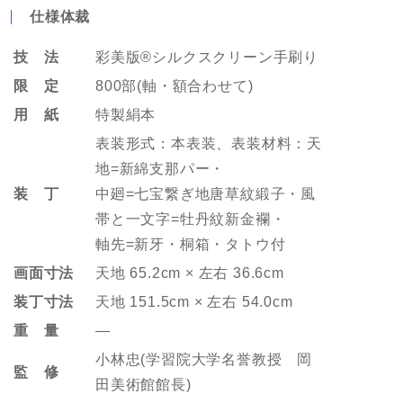
仕様体裁
技 法
彩美版®シルクスクリーン手刷り
限 定
800部(軸・額合わせて)
用 紙
特製絹本
表装形式：本表装、表装材料：天
地=新綿支那パー・
装 丁
中廻=七宝繋ぎ地唐草紋緞子・風
帯と一文字=牡丹紋新金襴・
軸先=新牙・桐箱・タトウ付
画面寸法
天地 65.2cm × 左右 36.6cm
装丁寸法
天地 151.5cm × 左右 54.0cm
重 量
―
小林忠(学習院大学名誉教授 岡
監 修
田美術館館長)