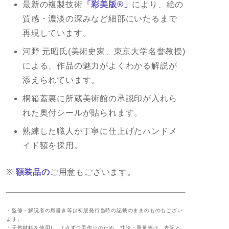
最新の複製技術
「彩美版®」
により、絵の
質感・濃淡の深みなど細部にいたるまで
再現しています。
河野 元昭氏(美術史家、東京大学名誉教授)
による、作品の魅力がよくわかる解説が
添えられています。
桐箱蓋裏に所蔵美術館の承認印が入れら
れた奥付シールが貼られます。
熟練した職人が丁寧に仕上げたハンドメ
イド額を採用。
※
額装品の
ご用意もございます。
・監修・解説者の肩書き等は初版発行当時の記載のままのものもござい
ます。
・天然材料を使用し、1点ずつ手作りのため、寸法・重量等は、表記と