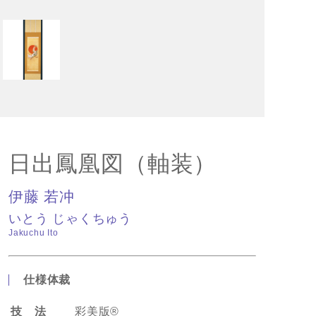
日出鳳凰図（軸装）
伊藤 若冲
いとう じゃくちゅう
Jakuchu Ito
仕様体裁
技 法
彩美版®