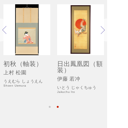
初秋（軸装）
日出鳳凰図（額
紅白
装）
※販
上村 松園
伊藤 若冲
前田 
うえむら しょうえん
Shoen Uemura
いとう じゃくちゅう
まえだ 
Jakuchu Ito
Seison Ma