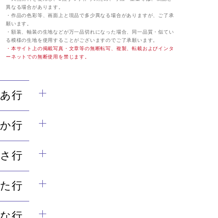
異なる場合があります。
・作品の色彩等、画面上と現品で多少異なる場合がありますが、ご了承
願います。
・額装、軸装の生地などが万一品切れになった場合、同一品質・似てい
る模様の生地を使用することがございますのでご了承願います。
・本サイト上の掲載写真・文章等の無断転写、複製、転載およびインタ
ーネットでの無断使用を禁じます。
あ行
か行
さ行
た行
な行