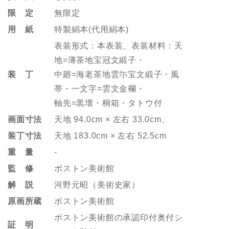
限 定
無限定
用 紙
特製絹本(代用絹本)
表装形式：本表装、表装材料：天
地=薄茶地宝冠文緞子・
装 丁
中廻=海老茶地雲尓宝文緞子・風
帯・一文字=雲文金襴・
軸先=黒壇・桐箱・タトウ付
画面寸法
天地 94.0cm × 左右 33.0cm、
装丁寸法
天地 183.0cm × 左右 52.5cm
重 量
-
監 修
ボストン美術館
解 説
河野元昭（美術史家）
原画所蔵
ボストン美術館
ボストン美術館の承認印付奥付シ
証 明