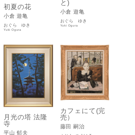
と)
初夏の花
小倉 遊亀
小倉 遊亀
おぐら ゆき
おぐら ゆき
Yuki Ogura
Yuki Ogura
カフェにて(完
月光の塔 法隆
売）
寺
藤田 嗣治
平山 郁夫