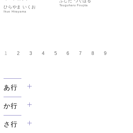
ふじた つぐはる
Tsuguharu Foujita
ひらやま いくお
Ikuo Hirayama
1
2
3
4
5
6
7
8
9
次
▶
あ行
か行
さ行