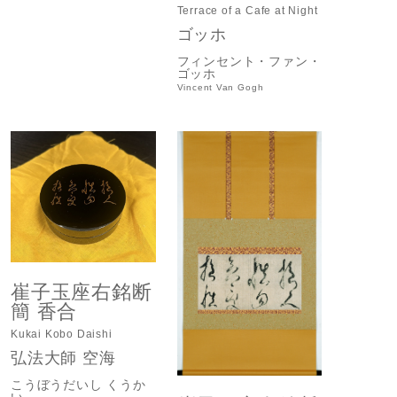
Terrace of a Cafe at Night
ゴッホ
フィンセント・ファン・
ゴッホ
Vincent Van Gogh
崔子玉座右銘断
簡 香合
Kukai Kobo Daishi
弘法大師 空海
こうぼうだいし くうか
い