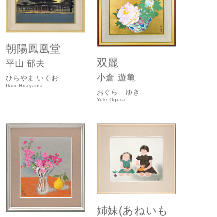
朝陽鳳凰堂
双麗
平山 郁夫
小倉 遊亀
ひらやま いくお
Ikuo Hirayama
おぐら ゆき
Yuki Ogura
姉妹(あねいも