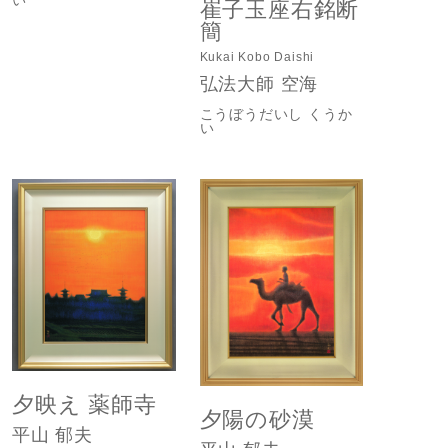
崔子玉座右銘断
簡
Kukai Kobo Daishi
弘法大師 空海
こうぼうだいし くうか
い
夕映え 薬師寺
夕陽の砂漠
平山 郁夫