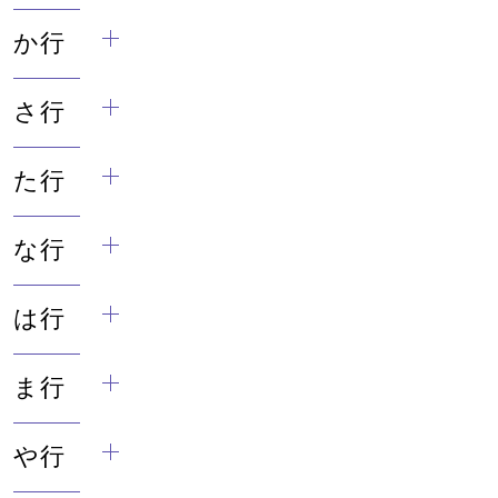
か行
さ行
た行
な行
は行
ま行
や行