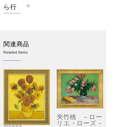
ら行
関連商品
Related Items
夾竹桃 －ロー
リエ・ローズ－