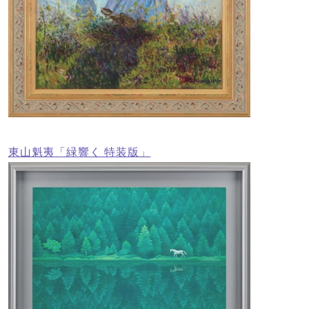
東山魁夷「緑響く 特装版」