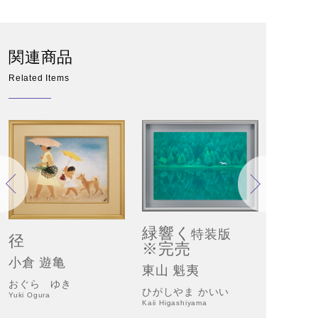
関連商品
Related Items
緑響く
特装版
径
※完売
小倉 遊亀
東山 魁夷
散歩
おぐら ゆき
ひがしやま かいい
す女
Yuki Ogura
Kaii Higashiyama
La Prome