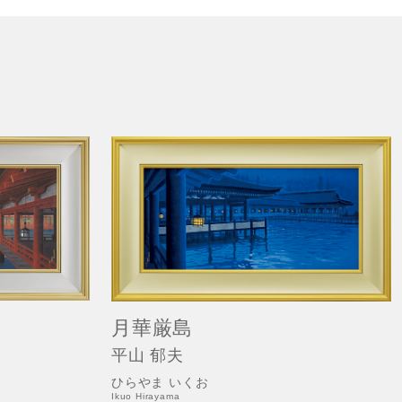
月華厳島
平山 郁夫
ひらやま いくお
Ikuo Hirayama