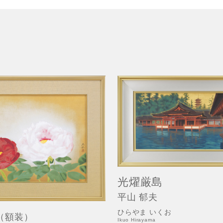
光燿厳島
平山 郁夫
ひらやま いくお
（額装）
Ikuo Hirayama