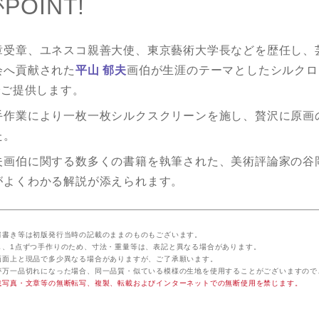
POINT!
章受章、ユネスコ親善大使、東京藝術大学長などを歴任し、
会へ貢献された
平山 郁夫
画伯が生涯のテーマとしたシルクロ
でご提供します。
手作業により一枚一枚シルクスクリーンを施し、贅沢に原画
た。
夫画伯に関する数多くの書籍を執筆された、美術評論家の谷
がよくわかる解説が添えられます。
肩書き等は初版発行当時の記載のままのものもございます。
し、1点ずつ手作りのため、寸法・重量等は、表記と異なる場合があります。
画面上と現品で多少異なる場合がありますが、ご了承願います。
が万一品切れになった場合、同一品質・似ている模様の生地を使用することがございますので
載写真・文章等の無断転写、複製、転載およびインターネットでの無断使用を禁じます。