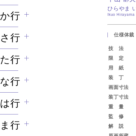
ひらやま 
か行
Ikuo Hirayama
さ行
仕様体裁
技 法
た行
限 定
用 紙
装 丁
な行
画面寸法
装丁寸法
は行
重 量
監 修
ま行
解 説
原画所蔵