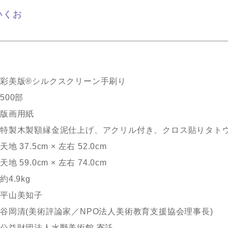
いくお
彩美版®シルクスクリーン手刷り
500部
版画用紙
特製木製額縁金泥仕上げ、アクリル付き、クロス貼りタト
天地 37.5cm × 左右 52.0cm
天地 59.0cm × 左右 74.0cm
約4.9kg
平山美知子
谷岡清(美術評論家／NPO法人美術教育支援協会理事長)
公益財団法人水野美術館 寄託