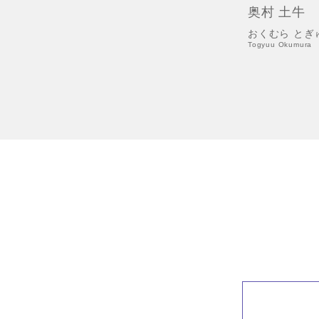
奥村 土牛
おくむら とぎ
Togyuu Okumura