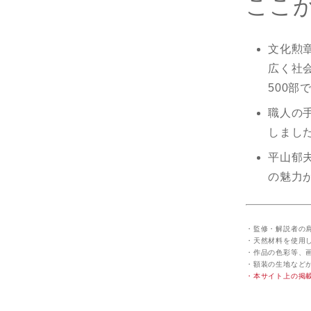
ここが
文化勲
広く社
500部
職人の
しまし
平山郁
の魅力
・監修・解説者の
・天然材料を使用
・作品の色彩等、
・額装の生地など
・本サイト上の掲