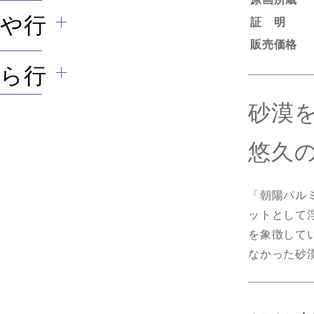
や行
証 明
販売価格
ら行
砂漠
悠久
「朝陽パル
ットとして
を象徴して
なかった砂