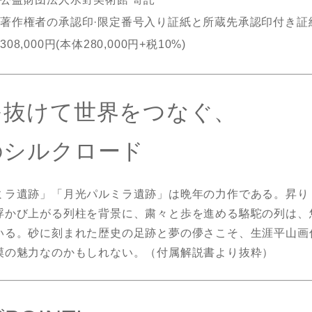
著作権者の承認印·限定番号入り証紙と所蔵先承認印付き証
308,000円(本体280,000円+税10%)
を抜けて世界をつなぐ、
のシルクロード
ミラ遺跡」「月光パルミラ遺跡」は晩年の力作である。昇り
浮かび上がる列柱を背景に、粛々と歩を進める駱駝の列は、
いる。砂に刻まれた歴史の足跡と夢の儚さこそ、生涯平山画
漠の魅力なのかもしれない。（付属解説書より抜粋）