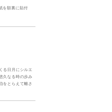
紙を額裏に貼付
くる日月にシルエ
悠久なる時の歩み
伯をとらえて離さ