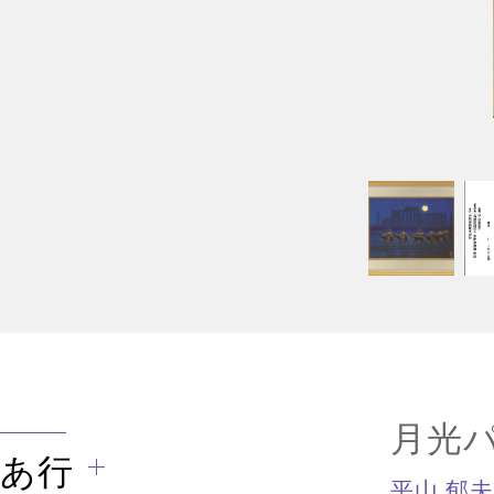
月光
あ行
平山 郁夫