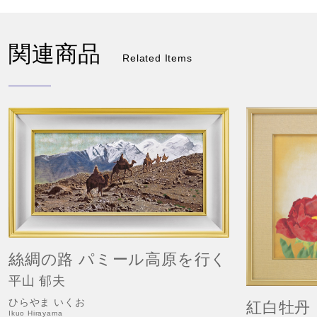
関連商品
Related Items
絲綢の路 パミール高原を行く
平山 郁夫
ひらやま いくお
紅白牡丹
Ikuo Hirayama