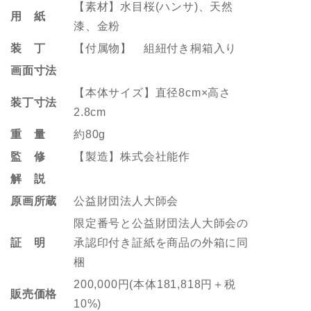
【素材】水目桜(ハンサ)、天然
用 紙
漆、金粉
装 丁
【付属物】 組紐付き桐箱入り
画面寸法
【本体サイズ】直径8cm×高さ
装丁寸法
2.8cm
重 量
約80g
監 修
【製造】株式会社能作
解 説
原画所蔵
公益財団法人大師会
限定番号と公益財団法人大師会の
証 明
承認印付き証紙を商品の外箱に同
梱
200,000円(本体181,818円＋税
販売価格
10%)