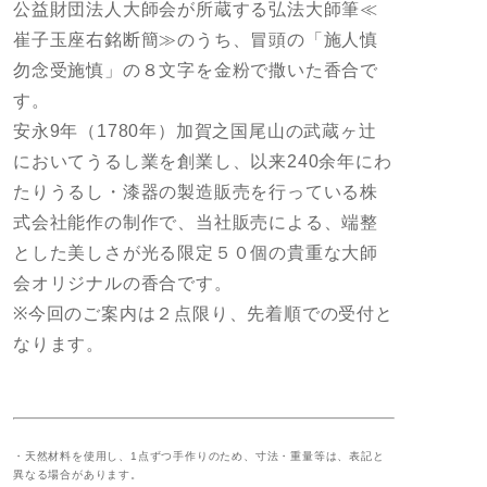
公益財団法人大師会が所蔵する弘法大師筆≪
崔子玉座右銘断簡≫のうち、冒頭の「施人慎
勿念受施慎」の８文字を金粉で撒いた香合で
す。
安永9年（1780年）加賀之国尾山の武蔵ヶ辻
においてうるし業を創業し、以来240余年にわ
たりうるし・漆器の製造販売を行っている株
式会社能作の制作で、当社販売による、端整
とした美しさが光る限定５０個の貴重な大師
会オリジナルの香合です。
※今回のご案内は２点限り、先着順での受付と
なります。
・天然材料を使用し、1点ずつ手作りのため、寸法・重量等は、表記と
異なる場合があります。