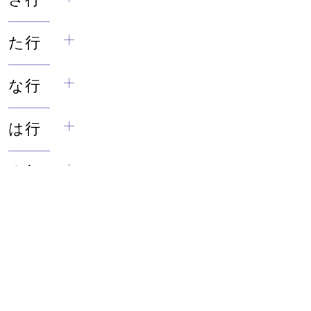
た行
な行
は行
ま行
や行
ら行