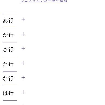
ウェブマガジン一覧へ戻る
あ行
か行
さ行
た行
な行
は行