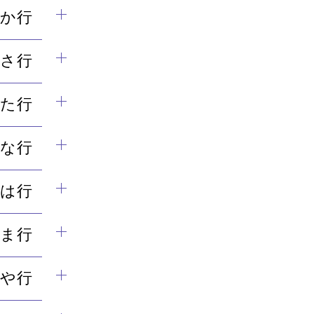
か行
さ行
た行
な行
は行
ま行
や行