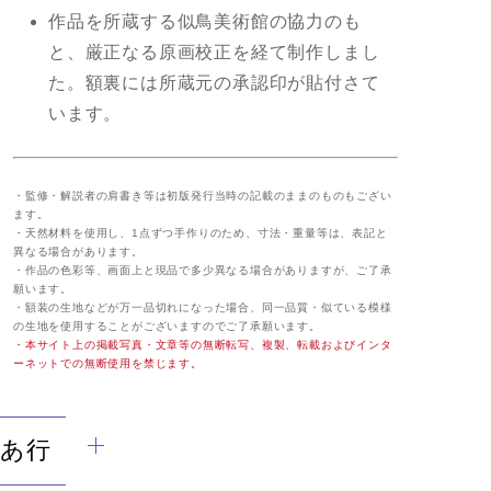
作品を所蔵する似鳥美術館の協力のも
と、厳正なる原画校正を経て制作しまし
た。額裏には所蔵元の承認印が貼付さて
います。
・監修・解説者の肩書き等は初版発行当時の記載のままのものもござい
ます。
・天然材料を使用し、1点ずつ手作りのため、寸法・重量等は、表記と
異なる場合があります。
・作品の色彩等、画面上と現品で多少異なる場合がありますが、ご了承
願います。
・額装の生地などが万一品切れになった場合、同一品質・似ている模様
の生地を使用することがございますのでご了承願います。
・本サイト上の掲載写真・文章等の無断転写、複製、転載およびインタ
ーネットでの無断使用を禁じます。
あ行