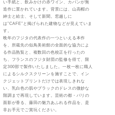
い手紙と、飲みかけの赤ワイン、カバンが無
造作に置かれています。背景には、山高帽の
紳士と給士、そして新聞。窓越しに
は"CAFE"と掲げられた建物などが見えていま
す。
晩年のフジタの代表作の一つといえる本作
を、所蔵先の似鳥美術館の全面的な協力によ
る作品熟覧と、複数回の色校正を行ったの
ち、フランスのフジタ財団の監修を得て、限
定300部で製作いたしました。一枚一枚に職人
によるシルクスクリーンを施すことで、イン
クジェットプリントだけでは表現しきれな
い、乳白色の肌やブラックのドレスの微妙な
階調まで再現しています。芸術の都・パリの
面影が香る、藤田の魅力あふれる作品を、是
非お手元でご賞玩ください。