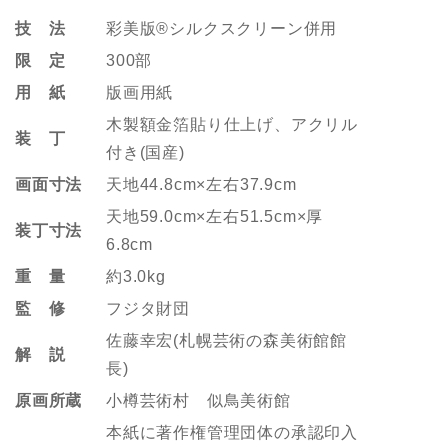
技 法
彩美版®シルクスクリーン併用
限 定
300部
用 紙
版画用紙
木製額金箔貼り仕上げ、アクリル
装 丁
付き(国産)
画面寸法
天地44.8cm×左右37.9cm
天地59.0cm×左右51.5cm×厚
装丁寸法
6.8cm
重 量
約3.0kg
監 修
フジタ財団
佐藤幸宏(札幌芸術の森美術館館
解 説
長)
原画所蔵
小樽芸術村 似鳥美術館
本紙に著作権管理団体の承認印入