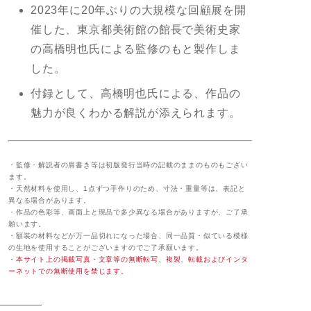
2023年に20年ぶりの大規模な回顧展を開
催した、東京都美術館の館長で美術史家
の高橋明也氏による監修のもと製作しま
した。
付録として、高橋明也氏による、作品の
魅力が良くわかる解説が添えられます。
・監修・解説者の肩書き等は初版発行当時の記載のままのものもござい
ます。
・天然材料を使用し、1点ずつ手作りのため、寸法・重量等は、表記と
異なる場合があります。
・作品の色彩等、画面上と現品で多少異なる場合がありますが、ご了承
願います。
・額装の材料などが万一品切れになった場合、同一品質・似ている模様
の生地を使用することがございますのでご了承願います。
・本サイト上の掲載写真・文章等の無断転写、複製、転載およびインタ
ーネットでの無断使用を禁じます。