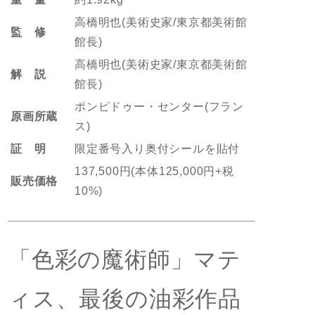
高橋明也(美術史家/東京都美術館
監 修
館長)
高橋明也(美術史家/東京都美術館
解 説
館長)
ポンピドゥー・センター(フラン
原画所蔵
ス)
証 明
限定番号入り奥付シールを貼付
137,500円(本体125,000円+税
販売価格
10%)
「色彩の魔術師」マテ
ィス、最後の油彩作品