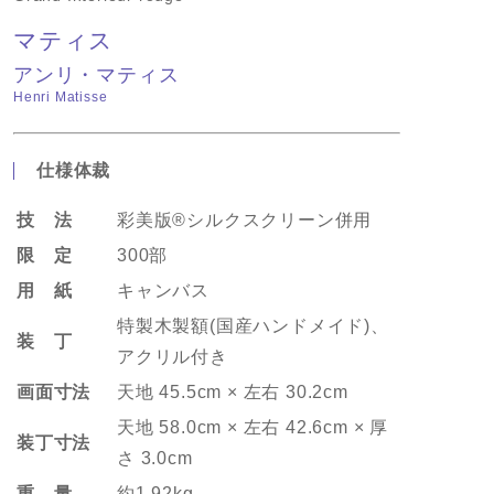
マティス
アンリ・マティス
Henri Matisse
仕様体裁
技 法
彩美版®シルクスクリーン併用
限 定
300部
用 紙
キャンバス
特製木製額(国産ハンドメイド)、
装 丁
アクリル付き
画面寸法
天地 45.5cm × 左右 30.2cm
天地 58.0cm × 左右 42.6cm × 厚
装丁寸法
さ 3.0cm
重 量
約1.92kg