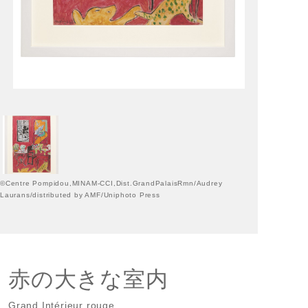
©Centre Pompidou,MINAM-CCI,Dist.GrandPalaisRmn/Audrey
Laurans/distributed by AMF/Uniphoto Press
赤の大きな室内
Grand Intérieur rouge