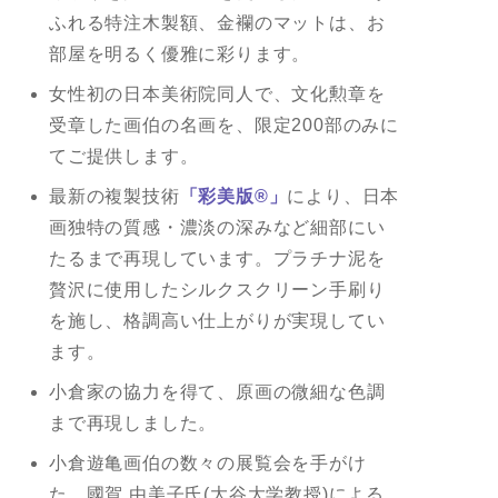
ふれる特注木製額、金襴のマットは、お
部屋を明るく優雅に彩ります。
女性初の日本美術院同人で、文化勲章を
受章した画伯の名画を、限定200部のみに
てご提供します。
最新の複製技術
「彩美版®」
により、日本
画独特の質感・濃淡の深みなど細部にい
たるまで再現しています。プラチナ泥を
贅沢に使用したシルクスクリーン手刷り
を施し、格調高い仕上がりが実現してい
ます。
小倉家の協力を得て、原画の微細な色調
まで再現しました。
小倉遊亀画伯の数々の展覧会を手がけ
た、國賀 由美子氏(大谷大学教授)による、