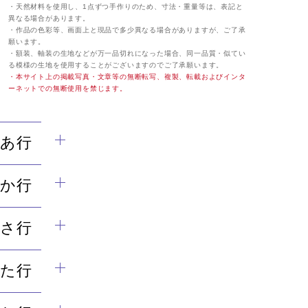
・天然材料を使用し、1点ずつ手作りのため、寸法・重量等は、表記と
異なる場合があります。
・作品の色彩等、画面上と現品で多少異なる場合がありますが、ご了承
願います。
・額装、軸装の生地などが万一品切れになった場合、同一品質・似てい
る模様の生地を使用することがございますのでご了承願います。
・本サイト上の掲載写真・文章等の無断転写、複製、転載およびインタ
ーネットでの無断使用を禁じます。
あ行
か行
さ行
た行