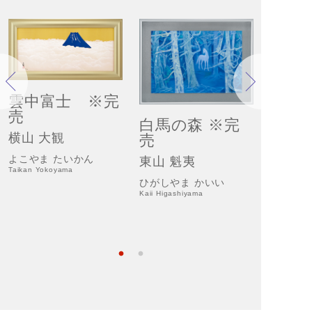
雲中富士 ※完
売
白馬の森 ※完
富士
横山 大観
売
片岡 
よこやま たいかん
東山 魁夷
Taikan Yokoyama
かたおか
ひがしやま かいい
Tamako Ka
Kaii Higashiyama