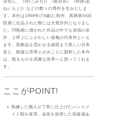
深化し、《径(こみち)》《観自在》《姉妹(あ
ねいもと)》などの数々の秀作を生みだしま
す。本作は1969年(74歳)に制作、再興第54回
院展に出品された際には大変評判となりまし
た。円熟期に描かれた作品の中でも屈指の名
作、と呼ぶにふさわしい遊亀の代表作といえ
ます。装飾品を思わせる細部まで美しい日本
美と、静謐な世界とがみごとに調和した本作
は、観るものを高雅な世界へと誘ってくれま
す。
ここがPOINT!
熟練した職人が丁寧に仕上げたハンドメ
イド額を採用。金泥を使用した高級感あ