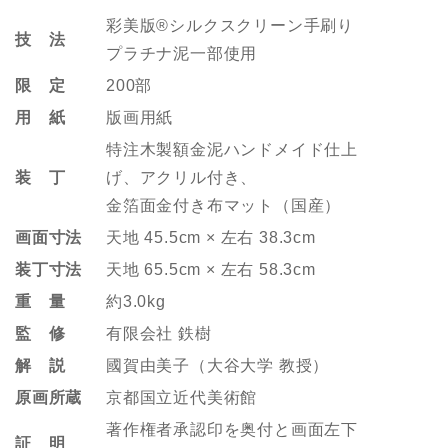
彩美版®シルクスクリーン手刷り
技 法
プラチナ泥一部使用
限 定
200部
用 紙
版画用紙
特注木製額金泥ハンドメイド仕上
装 丁
げ、アクリル付き、
金箔面金付き布マット（国産）
画面寸法
天地 45.5cm × 左右 38.3cm
装丁寸法
天地 65.5cm × 左右 58.3cm
重 量
約3.0kg
監 修
有限会社 鉄樹
解 説
國賀由美子（大谷大学 教授）
原画所蔵
京都国立近代美術館
著作権者承認印を奥付と画面左下
証 明